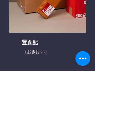
置き配
（おきはい）