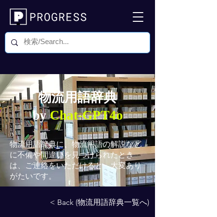
物流用語辞典
by
Chat-GPT4o
物流用語辞典
に、物流用語の解説など
に不備や間違いを見つけられたとき
は、ご連絡をいただけると、大変あり
がたいです。
< Back (物流用語辞典一覧へ)