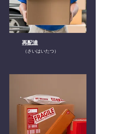
再配達
​（さいはいたつ）