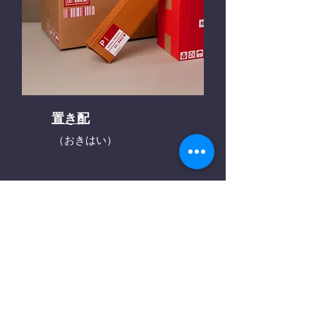
置き配
（おきはい）