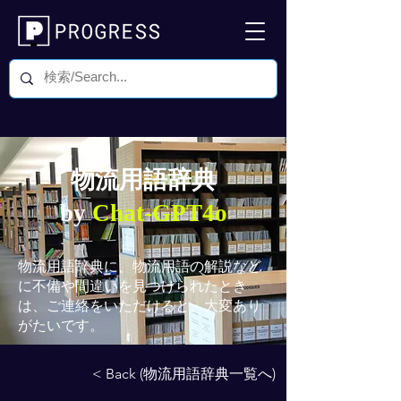
物流用語辞典
by
Chat-GPT4o
物流用語辞典
に、物流用語の解説など
に不備や間違いを見つけられたとき
は、ご連絡をいただけると、大変あり
がたいです。
< Back (物流用語辞典一覧へ)