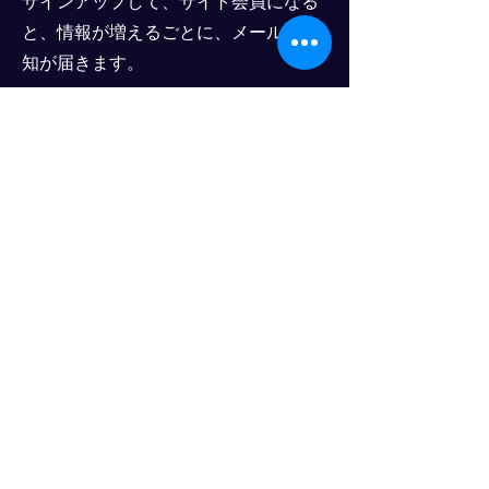
​サインアップして、サイト会員になる
と、情報が増えるごとに、メールで通
知が届きます。
物流用語辞典
物流用語辞典です。
順次、みなさまのご指摘でバージョン
アップをしていきますので、ご期待く