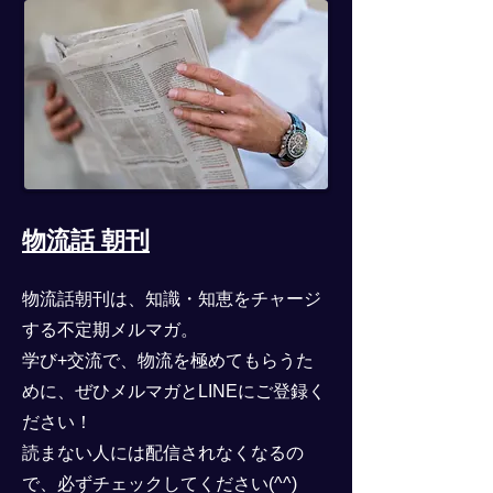
物流話 朝刊
物流話朝刊は、知識・知恵をチャージ
する不定期メルマガ。
学び+交流で、物流を極めてもらうた
めに、ぜひメルマガとLINEにご登録く
ださい！
​読まない人には配信されなくなるの
で、必ずチェックしてください(^^)