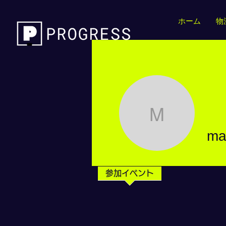
ホーム
物
masaya-f
ma
参加イベント