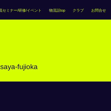
流セミナー/研修/イベント
物流話top
クラブ
お問合せ
ujioka
saya-fujioka