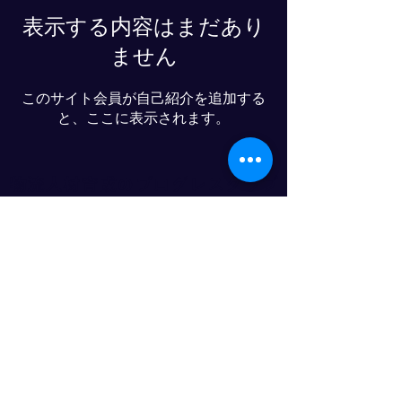
表示する内容はまだあり
ません
このサイト会員が自己紹介を追加する
と、ここに表示されます。
物流人材育成のプログレスクラブ
© 2025- PROGRESS CO., LTD
LINE友達追加