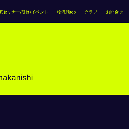
流セミナー/研修/イベント
物流話top
クラブ
お問合せ
ishi
nakanishi