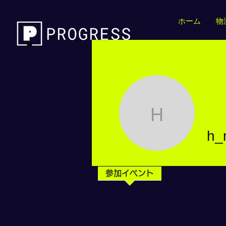
ホーム
物
h_nakan
h_
参加イベント