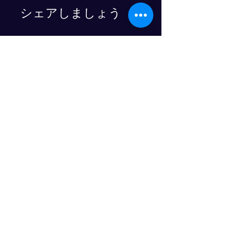
シェアしましょう
参加
物流人材育成のプログレスクラブ
© 2025- PROGRESS CO., LTD