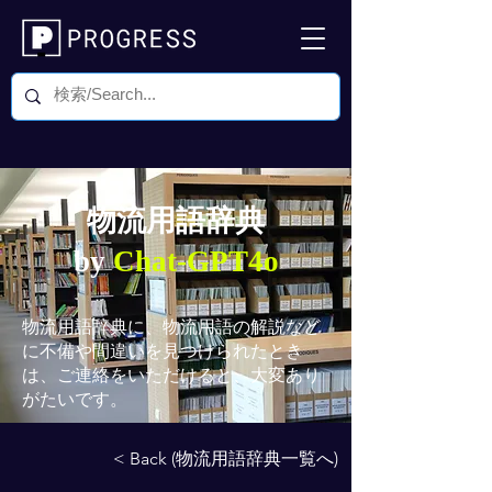
物流用語辞典
by
Chat-GPT4o
物流用語辞典
に、物流用語の解説など
に不備や間違いを見つけられたとき
は、ご連絡をいただけると、大変あり
がたいです。
< Back (物流用語辞典一覧へ)