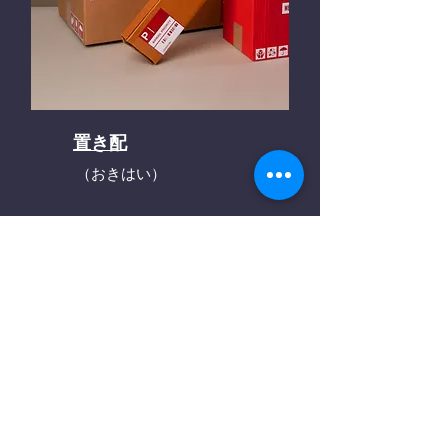
置き配
（おきはい）