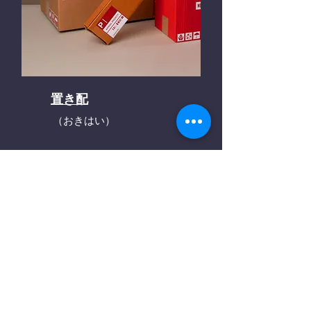
置き配
（おきはい）