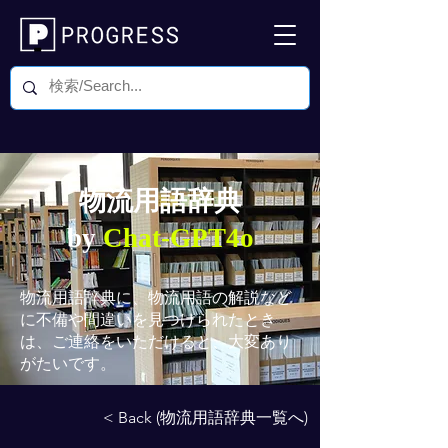
物流用語辞典
by
Chat-GPT4o
物流用語辞典
に、物流用語の解説など
に不備や間違いを見つけられたとき
は、ご連絡をいただけると、大変あり
がたいです。
< Back (物流用語辞典一覧へ)