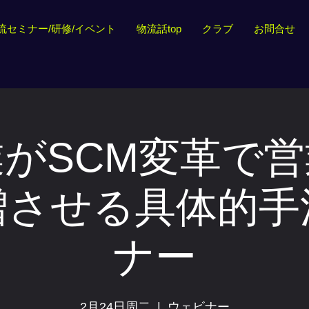
流セミナー/研修/イベント
物流話top
クラブ
お問合せ
がSCM変革で
増させる具体的手
ナー
2月24日周二
  |  
ウェビナー