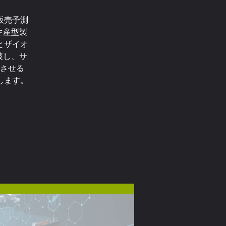
販売予測
生産型製
とザイオ
破し、サ
させる
します。