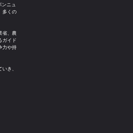
ボンニュ
、多くの
業省、農
るガイド
争力や持
。
ていき、