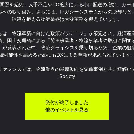
4年問題を始め、人手不足やEC拡大による小口配送の増加、カー
ルへの取り組み、さらには、レガシーシステムからの脱却など
課題を抱える物流業界は大変革期を迎えています。
らは「物流革新に向けた政策パッケージ」が策定され、経済産
省、国土交通省による「荷主事業者・物流事業者の取組に関す
」が発表された中、物流クライシスを乗り切るため、企業の競
続可能性を高めるためにもDXによる革新が求められています
ファレンスでは、物流業界の最新動向を先進事例と共に紐解い
Society
受付が終了しました
他のイベントを見る