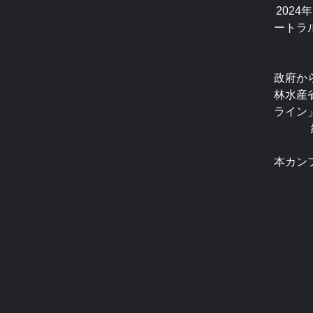
202
ートラ
政府か
林水産
ライン
本カン