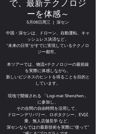
で、最新テクノロジ
ーを体感～
5月08日周三
  |  
深セン
中国・深センは、ドローン、自動運転、キャ
ッシュレス決済など、
“未来の日常”がすでに実現しているテクノロ
ジー都市。
本ツアーでは、物流×テクノロジーの最前線
を実際に体感しながら、
新しいビジネスのヒントを得ることを目的と
しています。
現地で開催される 「Logi-mat Shenzhen」
に参加し、
その合間の自由時間を活用して、
ドローンデリバリー、ロボタクシー、EV試
乗、無人店舗見学 など、
深センならではの最新技術を実際に“使って”
“感じる”プログラムです。