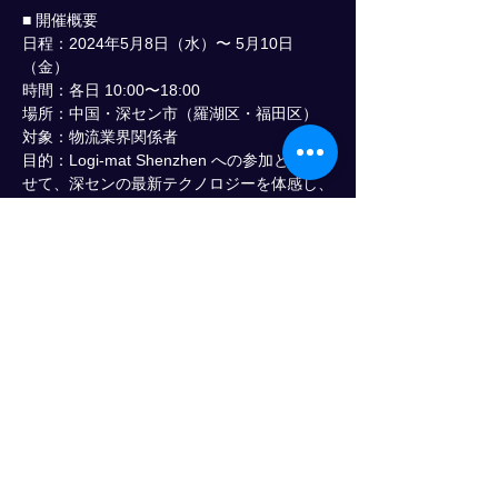
■ 開催概要
日程：2024年5月8日（水）〜 5月10日
（金）
時間：各日 10:00〜18:00
場所：中国・深セン市（羅湖区・福田区）
対象：物流業界関係者
目的：Logi-mat Shenzhen への参加とあわ
せて、深センの最新テクノロジーを体感し、
新たなビジネスアイデア創出のきっかけを得
ること。
顯示更多
分享此活動