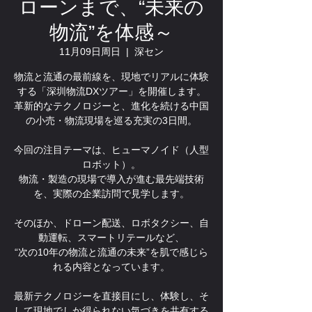
ローンまで、“未来の
物流”を体感～
11月09日周日
  |  
深セン
物流と流通の最前線を、現地でリアルに体験
する「深圳物流DXツアー」を開催します。
革新的なテクノロジーと、進化を続ける中国
の小売・物流現場を巡る充実の3日間。
今回の注目テーマは、ヒューマノイド（人型
ロボット）。
物流・製造の現場で導入が進む最先端技術
を、実際の企業訪問で見学します。
そのほか、ドローン配送、ロボタクシー、自
動運転、スマートリテールなど、
“次の10年の物流と流通の未来”を肌で感じら
れる内容となっています。
最新テクノロジーを直接目にし、体験し、そ
して現地でしか得られない気づきを共有する