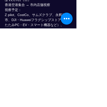
香港空港集合 → 市内店舗視察
視察予定：
Z pilot、CostCo、サムズクラブ、永辉超
市、DJI・Huaweiフラグシップストア（折り
たたみPC・EV・スマート機器など）、
電気街、好特卖（中国版ドン・キホーテ）
顯示更多
分享此活動
物流人力资源发展进步俱乐部