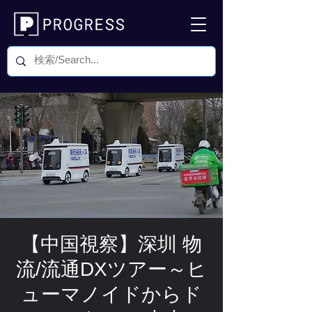
【中国視察】深圳 物
流/流通DXツアー～ヒ
ューマノイドからド