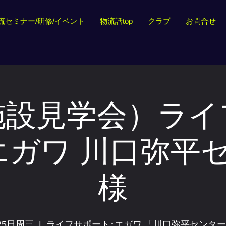
流セミナー/研修/イベント
物流話top
クラブ
お問合せ
施設見学会）ライ
エガワ 川口弥平
様
25日周三
  |  
ライフサポート･エガワ 「川口弥平センタ