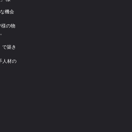
な機会
ワ様の物
。
」で築き
手人材の