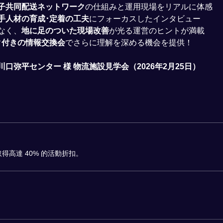
子共同配送ネットワーク
の仕組みと運用現場をリアルに体感
手人材の育成･定着の工夫
にフォーカスしたインタビュー
なく、
地に足のついた現場改善
が光る運営のヒントが満載
ク付きの情報交換会
でさらに理解を深める機会を提供！
川口弥平センター 様 物流施設見学会（2026年2月25日）
得高達 40% 的活動折扣。