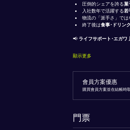
圧倒的シェアを誇る
菓
入社数年で活躍する
若
物流の「派手さ」では
終了後は
食事･ドリン
📢 
ライフサポート･エガワ 
顯示更多
會員方案優惠
購買會員方案並在結帳時取
門票