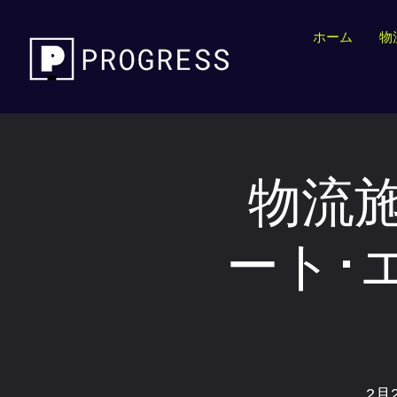
ホーム
物
物流
ート･
2月