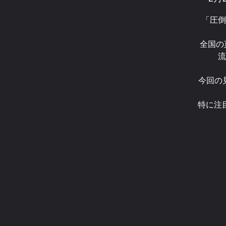
「圧倒
全国の
流
今回の
特に注