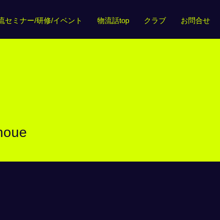
流セミナー/研修/イベント
物流話top
クラブ
お問合せ
inoue