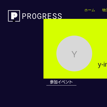
ホーム
物
y-inoue
y-
参加イベント