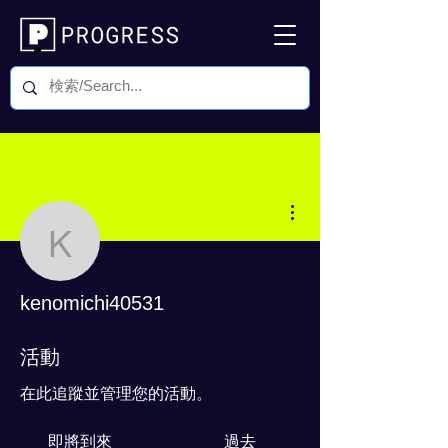
更多動作
kenomichi40531
kenomichi40531
0 追蹤者
0 追蹤中
活動
在此追蹤並管理您的活動。
即將到來
過去