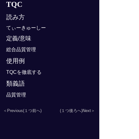
TQC
読み方
てぃーきゅーしー
定義/意味
総合品質管理
使用例
TQCを徹底する
類義語
品質管理
＜Previous(１つ前へ)
(１つ後ろへ)Next＞