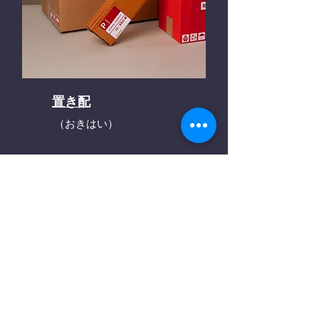
置き配
（おきはい）