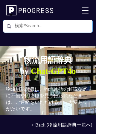
物流用語辞典
by
Chat-GPT4o
物流用語辞典
に、物流用語の解説など
に不備や間違いを見つけられたとき
は、ご連絡をいただけると、大変あり
がたいです。
< Back (物流用語辞典一覧へ)