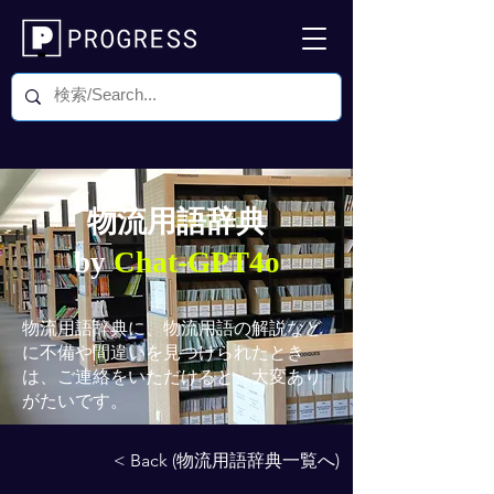
物流用語辞典
by
Chat-GPT4o
物流用語辞典
に、物流用語の解説など
に不備や間違いを見つけられたとき
は、ご連絡をいただけると、大変あり
がたいです。
< Back (物流用語辞典一覧へ)