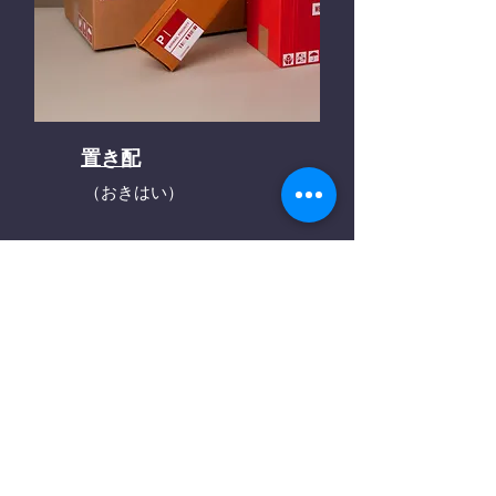
置き配
（おきはい）