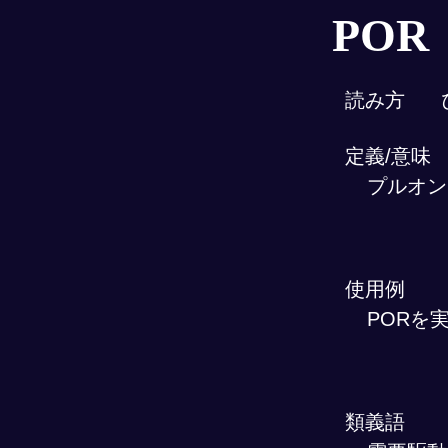
POR
読み方
定義/意味
プルオン
使用例
PORを
類義語