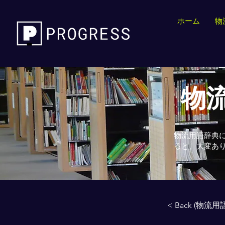
ホーム
物
物流
物流用語辞典
ると、大変あ
< Back (物流