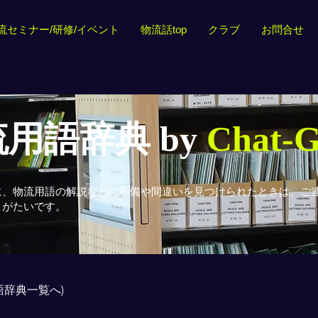
流セミナー/研修/イベント
物流話top
クラブ
お問合せ
用語辞典 by
Chat-
に、物流用語の解説などに不備や間違いを見つけられたときは、ご
りがたいです。
用語辞典一覧へ)