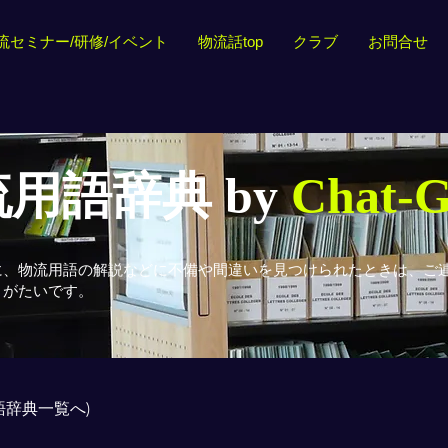
流セミナー/研修/イベント
物流話top
クラブ
お問合せ
用語辞典 by
Chat-
に、物流用語の解説などに不備や間違いを見つけられたときは、ご
りがたいです。
用語辞典一覧へ)