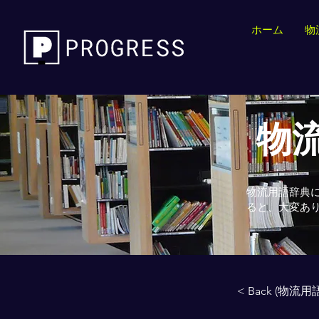
ホーム
物
物流
物流用語辞典
ると、大変あ
< Back (物流