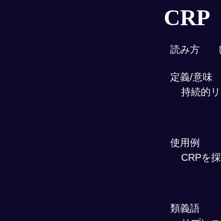
CRP
読み方
定義/意味
持続的リ
使用例
CRPを
類義語