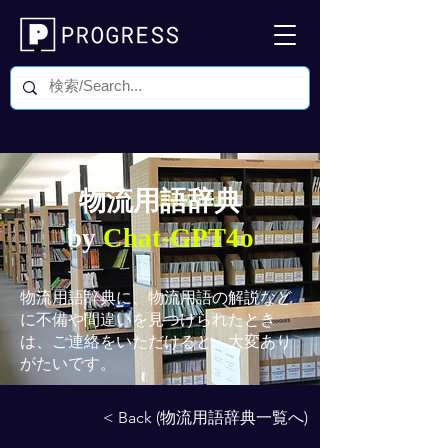
物流用語辞典
by
Chat-GPT4o
物流用語辞典
に、物流用語の解説など
に不備や間違いを見つけられたとき
は、ご連絡をいただけると、大変あり
がたいです。
< Back (物流用語辞典一覧へ)