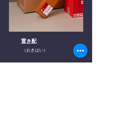
置き配
（おきはい）