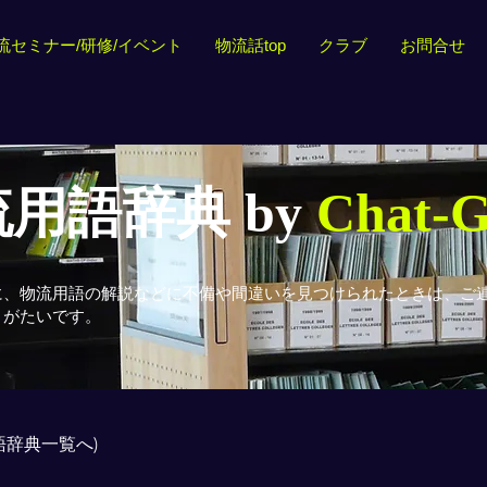
流セミナー/研修/イベント
物流話top
クラブ
お問合せ
用語辞典 by
Chat-
に、物流用語の解説などに不備や間違いを見つけられたときは、ご
りがたいです。
用語辞典一覧へ)