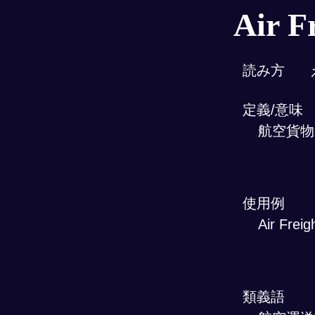
Air F
読み方
定義/意味
航空貨物
使用例
Air Fre
類義語