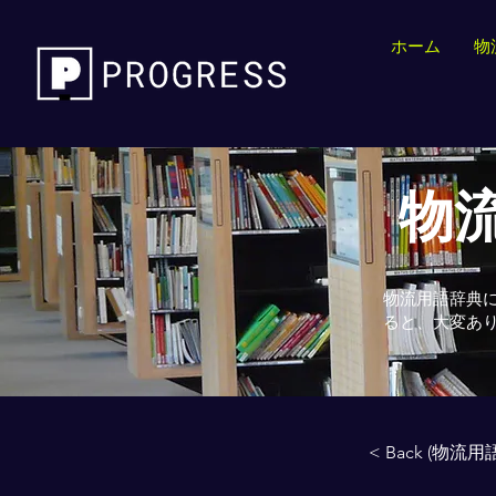
ホーム
物
物流
物流用語辞典
ると、大変あ
< Back (物流