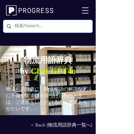
物流用語辞典
by
Chat-GPT4o
物流用語辞典
に、物流用語の解説など
に不備や間違いを見つけられたとき
は、ご連絡をいただけると、大変あり
がたいです。
< Back (物流用語辞典一覧へ)