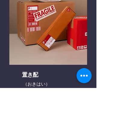
置き配
（おきはい）