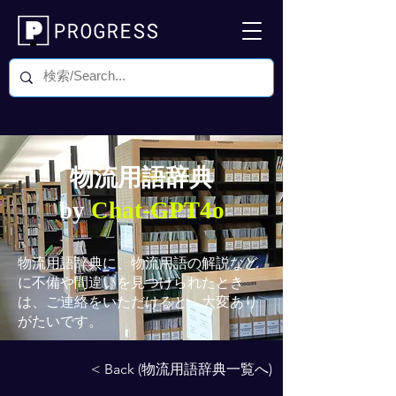
物流用語辞典
by
Chat-GPT4o
物流用語辞典
に、物流用語の解説など
に不備や間違いを見つけられたとき
は、ご連絡をいただけると、大変あり
がたいです。
< Back (物流用語辞典一覧へ)