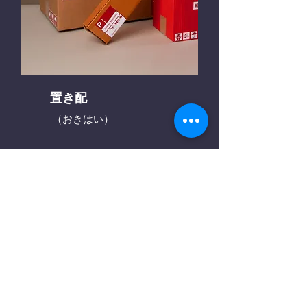
置き配
（おきはい）