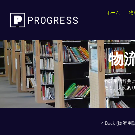
ホーム
物
物流
物流用語辞典
ると、大変あ
< Back (物流