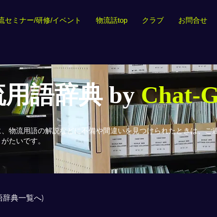
流セミナー/研修/イベント
物流話top
クラブ
お問合せ
用語辞典 by
Chat-
に、物流用語の解説などに不備や間違いを見つけられたときは、ご
りがたいです。
用語辞典一覧へ)