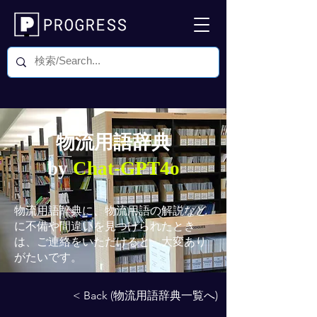
物流用語辞典
by
Chat-GPT4o
物流用語辞典
に、物流用語の解説など
に不備や間違いを見つけられたとき
は、ご連絡をいただけると、大変あり
がたいです。
< Back (物流用語辞典一覧へ)