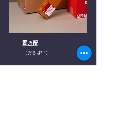
置き配
（おきはい）