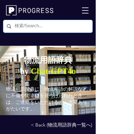
物流用語辞典
by
Chat-GPT4o
物流用語辞典
に、物流用語の解説など
に不備や間違いを見つけられたとき
は、ご連絡をいただけると、大変あり
がたいです。
< Back (物流用語辞典一覧へ)