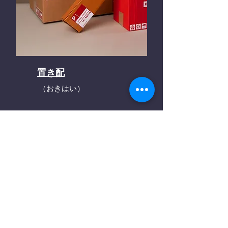
置き配
（おきはい）