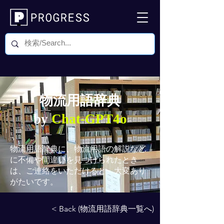
物流用語辞典
by
Chat-GPT4o
物流用語辞典
に、物流用語の解説など
に不備や間違いを見つけられたとき
は、ご連絡をいただけると、大変あり
がたいです。
< Back (物流用語辞典一覧へ)