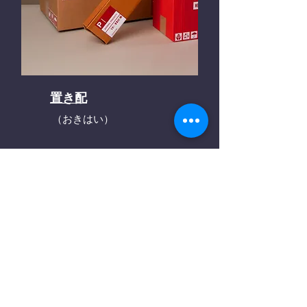
置き配
（おきはい）