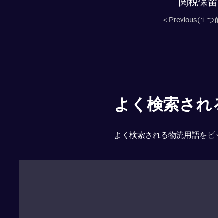
関税保留
＜Previous(１つ
よく検索される「
よく検索される物流用語をピ