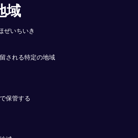
地域
ほぜいちいき
留される特定の地域
で保管する