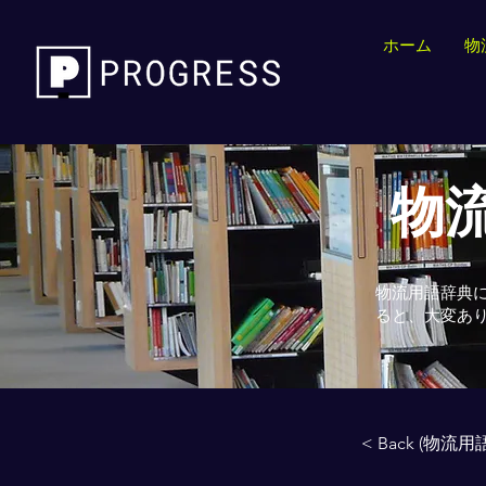
ホーム
物
物流
物流用語辞典
ると、大変あ
< Back (物流