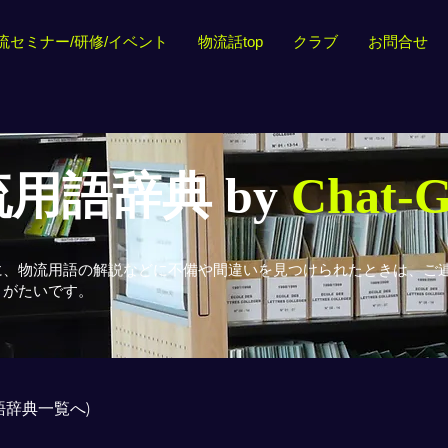
流セミナー/研修/イベント
物流話top
クラブ
お問合せ
用語辞典 by
Chat-
に、物流用語の解説などに不備や間違いを見つけられたときは、ご
りがたいです。
用語辞典一覧へ)