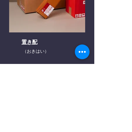
置き配
（おきはい）