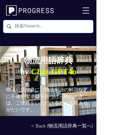
物流用語辞典
by
Chat-GPT4o
物流用語辞典
に、物流用語の解説など
に不備や間違いを見つけられたとき
は、ご連絡をいただけると、大変あり
がたいです。
< Back (物流用語辞典一覧へ)