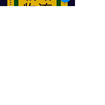
「顧客をつかむ戦略物流」
日本実業出版社
角井亮一著