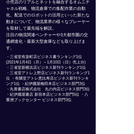
小売店のリアルとネットを融合するオムニチ
ャネル戦略、物流倉庫での集配作業の自動
化、配送でのロボットの活用といった新たな
動きについて、物流業界の様々なプレーヤー
を取材して最先端を解説。
注目の物流関連ベンチャーや3大都市圏の交
通網進化・最新大型倉庫なども取り上げま
す。
・三省堂有楽町店ビジネス書ランキング1位
(2021年1月4日（月）～1月10日（日）売上分)
・三省堂新横浜店ビジネス新刊ランキング1位
・三省堂アトレ上野店ビジネス新刊ランキング1
位 ・有隣堂アトレ恵比寿店ビジネス新刊ランキ
ング1位 ・紀伊國屋梅田本店ビジネス部門3位
・丸善書店株式会社 丸の内店ビジネス部門3位
・紀伊國屋書店 新宿本店ビジネス部門5位 ・八
重洲ブックセンター ビジネス部門3位