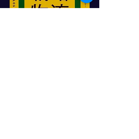
「顧客をつかむ戦略物流」
日本実業出版社
角井亮一著