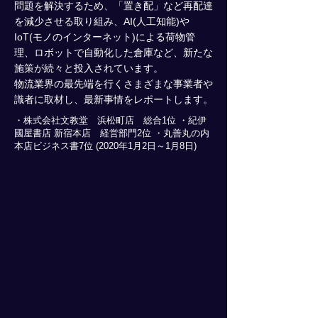
問題を解決するため、「置き配」など再配達
を減少させる取り組み、AI(人工知能)や
IoT(モノのインターネット)による荷物管
理、ロボットで自動化した倉庫など、新たな
施策が続々と投入されています。
物流業界の最先端を行くさまざまな事業者や
識者に取材し、最新事情をレポートします。
・株式会社文教堂 浜松町店 総合1位 ・紀伊
國屋書店 新宿本店 経営部門2位 ・丸善丸の内
本店ビジネス書7位 (2020年1月2日～1月8日)