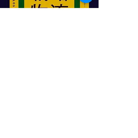
「顧客をつかむ戦略物流」
日本実業出版社
角井亮一著