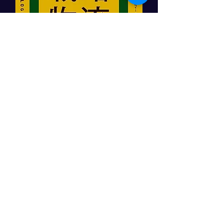
「顧客をつかむ戦略物流」
日本実業出版社
角井亮一著