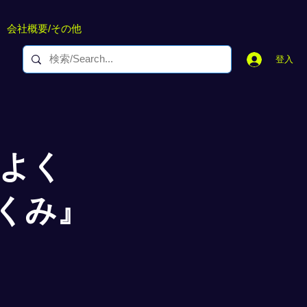
会社概要/その他
登入
らよく
くみ』