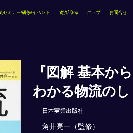
流セミナー/研修/イベント
物流話top
クラブ
お問合せ
『図解 基本か
わかる物流のし
日本実業出版社
角井亮一（監修）