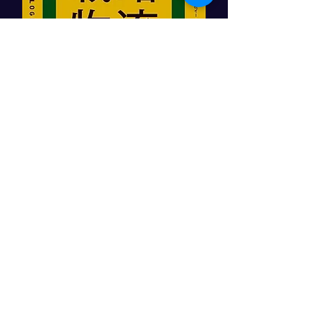
「顧客をつかむ戦略物流」
日本実業出版社
角井亮一著