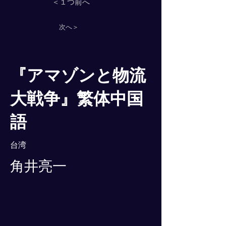
＜１つ前へ
次へ＞
『アマゾンと物流
大戦争』繁体中国
語
台湾
角井亮一