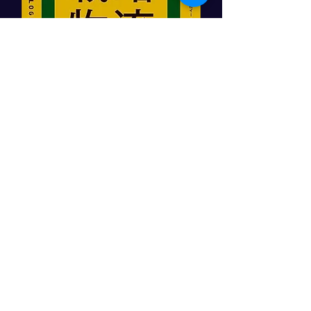
「顧客をつかむ戦略物流」
日本実業出版社
角井亮一著