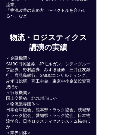
流業」
「物流改善の進め方 〜ベクトルを合わせ
る〜」など
物流・ロジスティクス
講演の実績
＜金融機関＞
SMBC日興証券、JPモルガン、シティグルー
プ証券、野村證券、みずほ証券、三井住友銀
行、鹿児島銀行、SMBCコンサルティング、
みずほ総研、商工中金、東京中小企業投資育
成ほか
＜行政機関＞
国土交通省、北九州市ほか
＜物流業界団体＞
日本倉庫協会、熊本県トラック協会、茨城県
トラック協会、愛知県トラック協会、日本物
流学会、日本ロジスティクスシステム協会ほ
か
＜業界団体＞