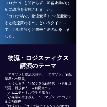
コロナ中にも関わらず、加盟企業のた
めに講演を実施されました。
「コロナ禍で、物流変革！ 〜流通変わ
ると物流変わる〜」というタイトル
で、行動変容など未来予測の話をしま
した。
物流・ロジスティクス
講演のテーマ
「アマゾンと物流大戦争」「アマゾン。宅配
業界への激震」
「どうなる？ 宅配６０億個時代 〜再配達
問題、新規参入、自前配送〜」
「オムニチャネルで生き残る」
「小売業の生き残り 〜アマゾン３つのリア
ル店舗業態」
「物流DX」「コロナ禍でチャンスを掴む物