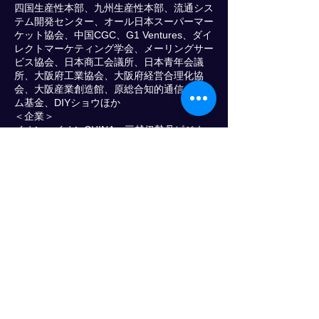
四国生産性本部、九州生産性本部、流通シス
テム開発センター、オール日本スーパーマー
ケット協会、中国CGC、G1 Ventures、ダイ
レクトマーケティング学会、メーリングサー
ビス協会、日本商工会議所、日本青年会議
所、大阪府工業協会、大阪府経営合理化協
会、大阪産業創造館、原総合知的通信システ
ム基金、DIYショウほか
＜企業＞
イオン、イオンCHINA、三越伊勢丹ビジネ
スサービス、やずや、紀文フレッシュシステ
ム、オービック、郵政大学、センコー、日通
総研、小林クリエイトほか
＜物流協力会＞
カルビー、キユーソー
＜マスコミ＞
財界、日経新聞新聞社、繊研新聞、フォーリ
ン・プレスセンター、内外情勢、The
Economistほか
＜大学院・大学など＞
スタンフォード大学(Stanford University)、
早稲田大学ビジネススクール、多摩大学院、
早稲田大学、上智大学、亜細亜大学、専修大