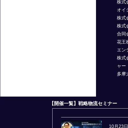
株式
オイ
株式
株式
合同会
花王
エン
株式
ャー
多摩
【開催一覧】戦略物流セミナー
10月23日