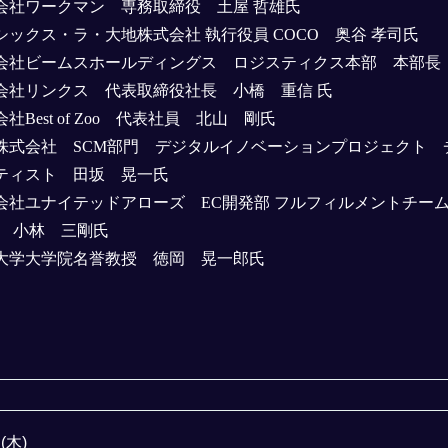
会社ワークマン 専務取締役 土屋 哲雄氏
シックス・ラ・大地株式会社 執行役員 COCO 奥谷 孝司氏
会社ビームスホールディングス ロジスティクス本部 本部長 
会社リンクス 代表取締役社長 小橋 重信 氏
社Best of Zoo 代表社員 北山 剛氏
株式会社 SCM部門 デジタルイノベーションプロジェクト 
ティスト 田坂 晃一氏
会社ユナイテッドアローズ EC開発部 フルフィルメントチー
 小林 三剛氏
大学大学院名誉教授 徳岡 晃一郎氏
(木)