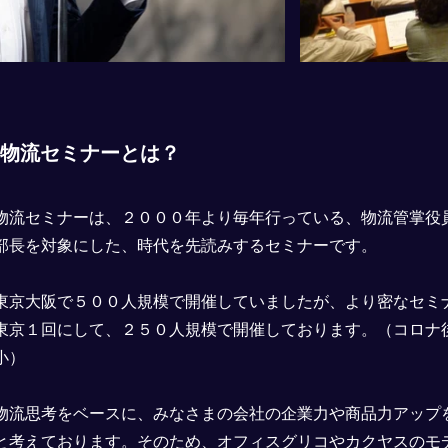
略物流セミナーとは？
物流セミナーは、２０００年より毎年行っている、物流管掌役
部長を対象にした、時代を先読みするセミナーです。
東京大阪で５００人規模で開催していましたが、より密なセミ
東京１回にして、２５０人規模で開催しております。（コロナ
小）
物流思考をベースに、みなさまの会社の企業力や商品力アップ
と考えております。そのため、オフィスグリコやカクヤスのモ