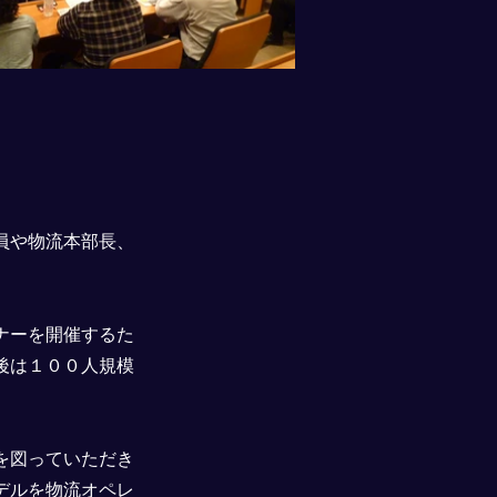
員や物流本部長、
ナーを開催するた
後は１００人規模
を図っていただき
デルを物流オペレ