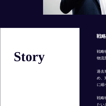
戦
Story
戦略
物流
過去
め、
に縮
戦略
たい