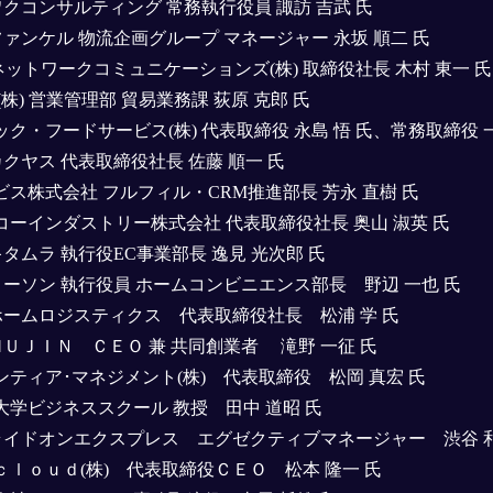
)ワクコンサルティング 常務執行役員 諏訪 吉武 氏
)ファンケル 物流企画グループ マネージャー 永坂 順二 氏
Iネットワークコミュニケーションズ(株) 取締役社長 木村 東一 氏
I(株) 営業管理部 貿易業務課 荻原 克郎 氏
ック・フードサービス(株) 代表取締役 永島 悟 氏、常務取締役 一
)カクヤス 代表取締役社長 佐藤 順一 氏
ビス株式会社 フルフィル・CRM推進部長 芳永 直樹 氏
コーインダストリー株式会社 代表取締役社長 奥山 淑英 氏
キタムラ 執行役EC事業部長 逸見 光次郎 氏
)ローソン 執行役員 ホームコンビニエンス部長 野辺 一也 氏
)ホームロジスティクス 代表取締役社長 松浦 学 氏
)ＭＵＪＩＮ ＣＥＯ 兼 共同創業者 滝野 一征 氏
ンティア･マネジメント(株) 代表取締役 松岡 真宏 氏
大学ビジネススクール 教授 田中 道昭 氏
)ライドオンエクスプレス エグゼクティブマネージャー 渋谷 和
ｃｌｏｕｄ(株) 代表取締役ＣＥＯ 松本 隆一 氏