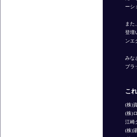
ーシ
また
登壇
ンエ
みな
ブラ
これ
(株)
(株)
江崎
(株