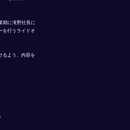
創業期に滝野社長に
ーを行うライドオ
けるよう、内容を
氏