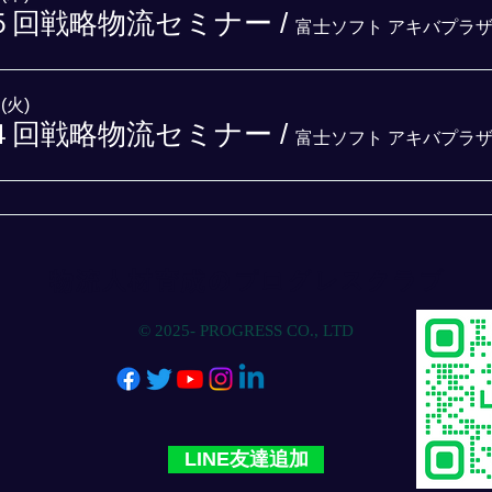
５回戦略物流セミナー
/
(火)
４回戦略物流セミナー
/
物流人材育成のプログレスクラブ
© 2025- PROGRESS CO., LTD
LINE友達追加