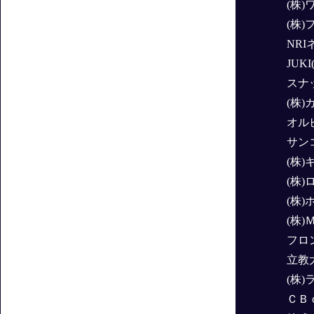
(株
(株
NR
JUK
スナ
(株
オル
サン
(株)
(株
(株
(株
フロ
立教
(株
ＣＢ