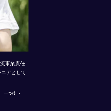
物流事業責任
ジニアとして
一つ後 ＞