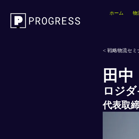
ホーム
物
< 戦略物流セミナ
田中
ロジダ
代表取