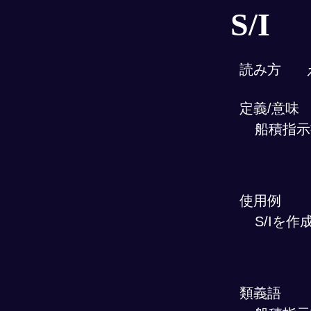
S/I
読み方
定義/意味
船積指示
使用例
S/Iを作
類義語