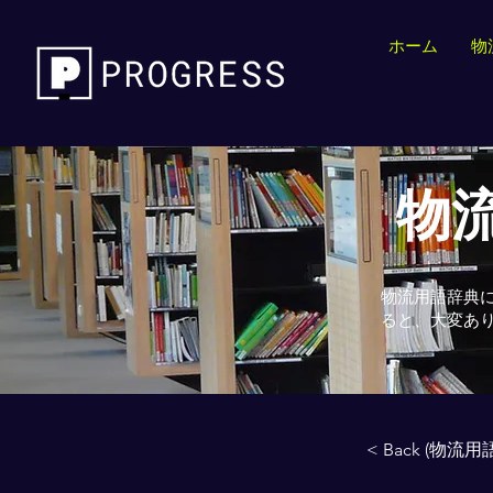
ホーム
物
物流
物流用語辞典
ると、大変あ
< Back (物流