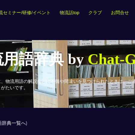
流セミナー/研修/イベント
物流話top
クラブ
お問合せ
用語辞典 by
Chat-
に、物流用語の解説などに不備や間違いを見つけられたときは、ご
りがたいです。
用語辞典一覧へ)