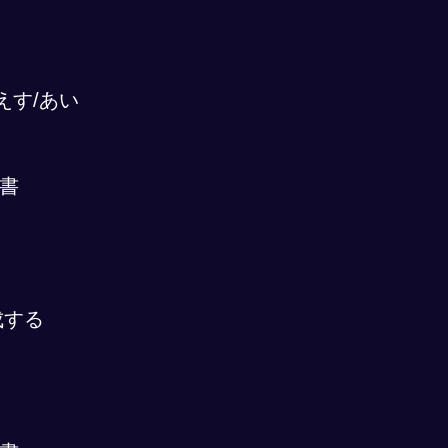
えす/あい
書
成する