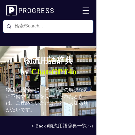
物流用語辞典
by
Chat-GPT4o
物流用語辞典
に、物流用語の解説など
に不備や間違いを見つけられたとき
は、ご連絡をいただけると、大変あり
がたいです。
< Back (物流用語辞典一覧へ)