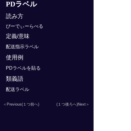
PDラベル
読み方
ぴーでぃーらべる
定義/意味
配送指示ラベル
使用例
PDラベルを貼る
類義語
配送ラベル
＜Previous(１つ前へ)
(１つ後ろへ)Next＞