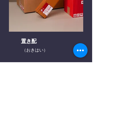
置き配
（おきはい）