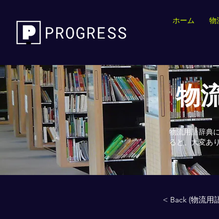
ホーム
物
物流
物流用語辞典
ると、大変あ
< Back (物流