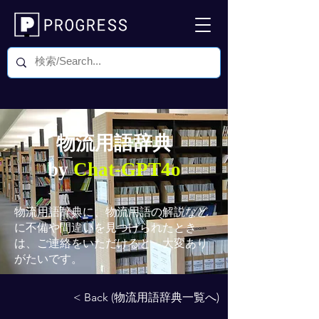
物流用語辞典
by
Chat-GPT4o
物流用語辞典
に、物流用語の解説など
に不備や間違いを見つけられたとき
は、ご連絡をいただけると、大変あり
がたいです。
< Back (物流用語辞典一覧へ)