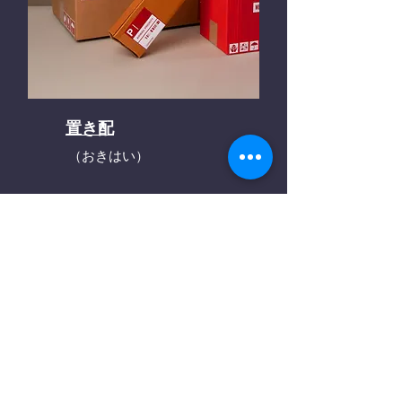
置き配
（おきはい）