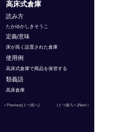
高床式倉庫
読み方
たかゆかしきそうこ
定義/意味
床が高く設置された倉庫
使用例
高床式倉庫で商品を保管する
類義語
高床倉庫
＜Previous(１つ前へ)
(１つ後ろへ)Next＞