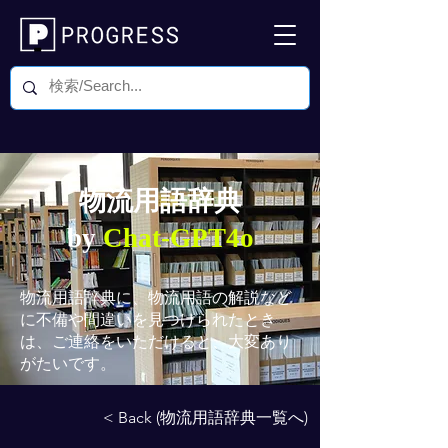
物流用語辞典
by
Chat-GPT4o
物流用語辞典
に、物流用語の解説など
に不備や間違いを見つけられたとき
は、ご連絡をいただけると、大変あり
がたいです。
< Back (物流用語辞典一覧へ)