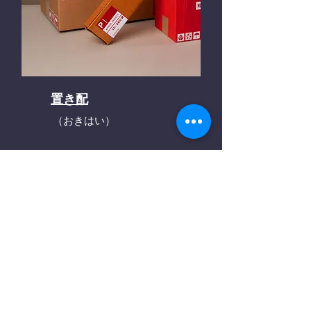
置き配
（おきはい）