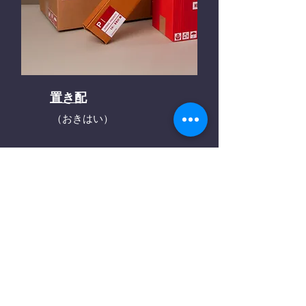
置き配
（おきはい）