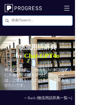
物流用語辞典
by
Chat-GPT4o
物流用語辞典
に、物流用語の解説など
に不備や間違いを見つけられたとき
は、ご連絡をいただけると、大変あり
がたいです。
< Back (物流用語辞典一覧へ)