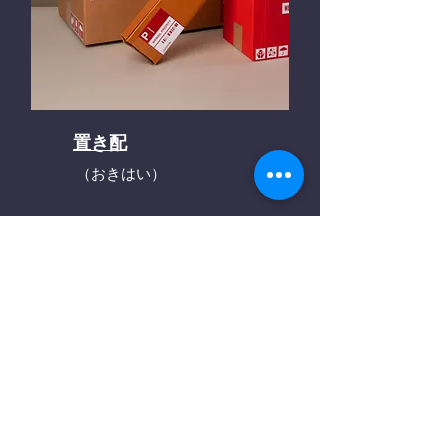
置き配
（おきはい）