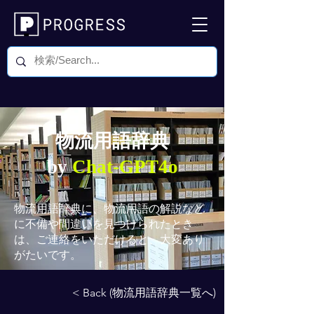
物流用語辞典
by
Chat-GPT4o
物流用語辞典
に、物流用語の解説など
に不備や間違いを見つけられたとき
は、ご連絡をいただけると、大変あり
がたいです。
< Back (物流用語辞典一覧へ)