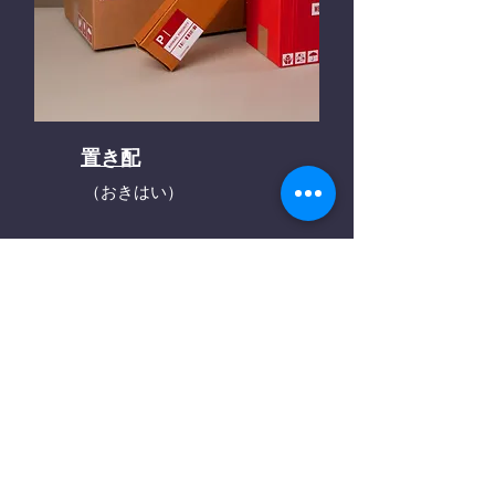
置き配
（おきはい）