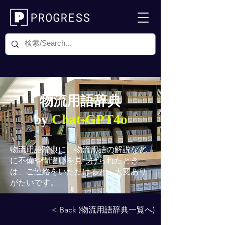
物流用語辞典
by
Chat-GPT4o
物流用語辞典
に、物流用語の解説など
に不備や間違いを見つけられたとき
は、ご連絡をいただけると、大変あり
がたいです。
< Back (物流用語辞典一覧へ)