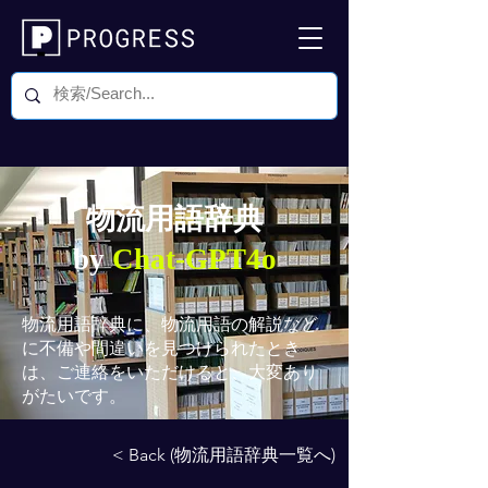
物流用語辞典
by
Chat-GPT4o
物流用語辞典
に、物流用語の解説など
に不備や間違いを見つけられたとき
は、ご連絡をいただけると、大変あり
がたいです。
< Back (物流用語辞典一覧へ)