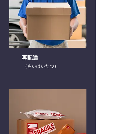
再配達
​（さいはいたつ）