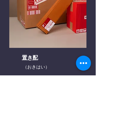
置き配
（おきはい）